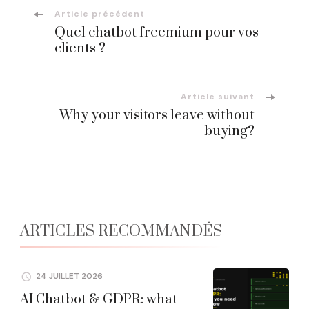
Navigation
Article précédent
Quel chatbot freemium pour vos
d'article
clients ?
Article suivant
Why your visitors leave without
buying?
ARTICLES RECOMMANDÉS
24 JUILLET 2026
AI Chatbot & GDPR: what